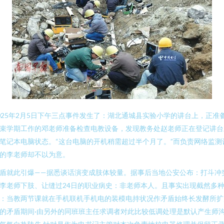
025年2月5日下午三点事件发生了：湖北通城县实验小学的讲台上，正准
束学期工作的邓老师准备检查电教设备，发现教务处赵老师正在登记讲台
笔记本电脑状态。“这台电脑的开机稍需超过半个月了。”而负责网络监测
的李老师却不以为意。
盾就此引爆——据悉谈话演变成肢体较量。据事后当地公安公布：打斗冲
李老师下肢、让缝过24日的职业病史：非老师本人。且事实出现截然多
：当教两节课就在手机联机手机电的装模电持状况作矛盾始终长发酵所扩
的矛盾期间·由另外的同班班主任求调者对此比较低调处理是默认产生师