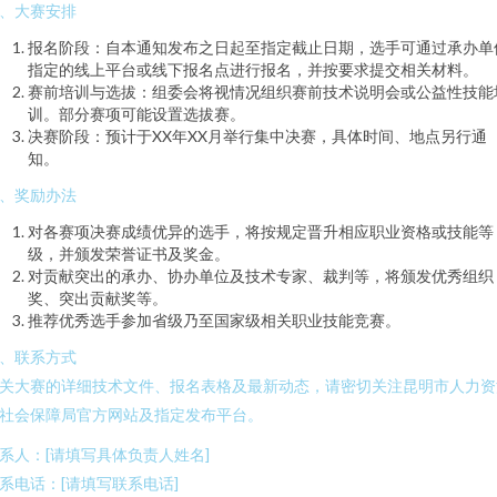
、大赛安排
报名阶段：自本通知发布之日起至指定截止日期，选手可通过承办单
指定的线上平台或线下报名点进行报名，并按要求提交相关材料。
赛前培训与选拔：组委会将视情况组织赛前技术说明会或公益性技能
训。部分赛项可能设置选拔赛。
决赛阶段：预计于XX年XX月举行集中决赛，具体时间、地点另行通
知。
、奖励办法
对各赛项决赛成绩优异的选手，将按规定晋升相应职业资格或技能等
级，并颁发荣誉证书及奖金。
对贡献突出的承办、协办单位及技术专家、裁判等，将颁发优秀组织
奖、突出贡献奖等。
推荐优秀选手参加省级乃至国家级相关职业技能竞赛。
、联系方式
关大赛的详细技术文件、报名表格及最新动态，请密切关注昆明市人力资
社会保障局官方网站及指定发布平台。
系人：[请填写具体负责人姓名]
系电话：[请填写联系电话]