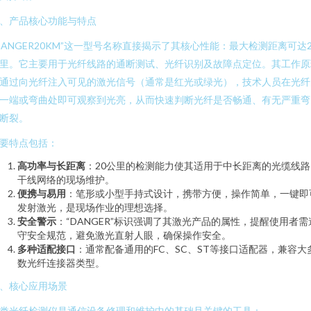
、产品核心功能与特点
DANGER20KM”这一型号名称直接揭示了其核心性能：最大检测距离可达2
里。它主要用于光纤线路的通断测试、光纤识别及故障点定位。其工作原
通过向光纤注入可见的激光信号（通常是红光或绿光），技术人员在光纤
一端或弯曲处即可观察到光亮，从而快速判断光纤是否畅通、有无严重弯
断裂。
要特点包括：
高功率与长距离
：20公里的检测能力使其适用于中长距离的光缆线路
干线网络的现场维护。
便携与易用
：笔形或小型手持式设计，携带方便，操作简单，一键即
发射激光，是现场作业的理想选择。
安全警示
：“DANGER”标识强调了其激光产品的属性，提醒使用者需
守安全规范，避免激光直射人眼，确保操作安全。
多种适配接口
：通常配备通用的FC、SC、ST等接口适配器，兼容大
数光纤连接器类型。
、核心应用场景
类光纤检测仪是通信设备修理和维护中的基础且关键的工具：