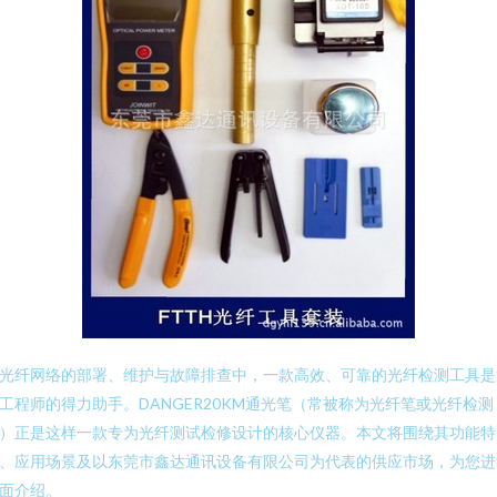
光纤网络的部署、维护与故障排查中，一款高效、可靠的光纤检测工具是
工程师的得力助手。DANGER20KM通光笔（常被称为光纤笔或光纤检测
）正是这样一款专为光纤测试检修设计的核心仪器。本文将围绕其功能特
、应用场景及以东莞市鑫达通讯设备有限公司为代表的供应市场，为您进
面介绍。