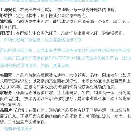
工与安装
：在光纤布线完成后，快速验证每一条光纤链路的通断。
络维护
：定期巡检中，用于快速排查线路中断点。
障抢修
：当网络发生中断时，能迅速定位到具体是哪一条光纤出现问题，
排查范围。
纤识别
：在配线架中众多光纤里，准确识别出目标光纤，避免误操作。
、市场供应与厂家信息：以东莞鑫达通讯为例
通讯检测仪器市场，东莞市鑫达通讯设备有限公司是众多供应商中的典型
。此类厂家通常不仅提供像DANGER20KM通光笔这样的具体产品，还供
系列相关的通信测试、维修工具和设备。
格因素
：产品的价格会根据激光功率、检测距离、品牌、附加功能（如调
式用于远端识别）以及采购渠道而有所浮动。市场价格通常从数百元到上
人民币不等。直接向厂家或授权代理商询价能获得更准确的信息。
家服务
：像鑫达通讯这类厂家，往往集研发、生产、销售为一体，能为客
供产品定制、技术咨询及售后维修等服务，是企事业单位和工程团队批量
的可靠来源。
品图片与详情
：在采购时，清晰的产品图片有助于了解外观、接口细节和
屏等信息。正规厂家会提供详细的产品规格书，标明输出波长、功率、电
型、工作温度等关键参数。
、选购与使用建议